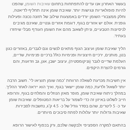
בעשור האחרון אנו עדים להתפתחות בתחום
שאיבות השומן
, שהפכו
להיות פופולאריות ונגישות יותר. שאיבת שומן אינה תחליף לדיאטה,
וחלק ממצבורי השומן יורדים באמצעות שילוב של תזונה נכונה ופעילות
גופנית. אולם יש אזורים בגוף, דוגמת אזורים גנטיים, שאינם מגיבים
לניסיונות הטבעיים, וניתן לשאוב מהם את השומן העודף מבלי שיחזרו
בעתיד.
הליך שאיבת שומן ועיצוב הגוף מתאים לנשים וגם לגברים, באזורים כגון:
בטן, מותנים, ירכיים חיצוניות ופנימיות כולל ברכיים פנימיות, שדיים,
העלמת שדיים לגבר (גניקומסטיה), עיצוב ישבן, אגן, גב וזרועות, והם
גורמים להצרת היקפים.
אין חשיבות מכרעת לשאלה הרווחת "כמה שומן תוציאו לי". חשוב הרבה
יותר לשאול ולדעת, כמה שומן יישאר בגוף, ואיך הוא ייראה לאחר ההליך.
במהלך ניתוח שאיבת שומן, מופר מאזן הנוזלים והמלחים בגוף, והרופא
חייב לשלוט באיזון זה כדי לשמור על בריאות המטופלים. שאיבות שומן
עד כ- 5 ליטרים, שהם בסדר גודל של כ- 4.5 ק"ג, נחשבות לסבירות.
שאיבות גדולות יותר עלולות לפתח סיבוכים מיותרים.
בהתאם למקרה הספציפי ולבקשה שלכם, ורק בכפוף לאישור הרופא