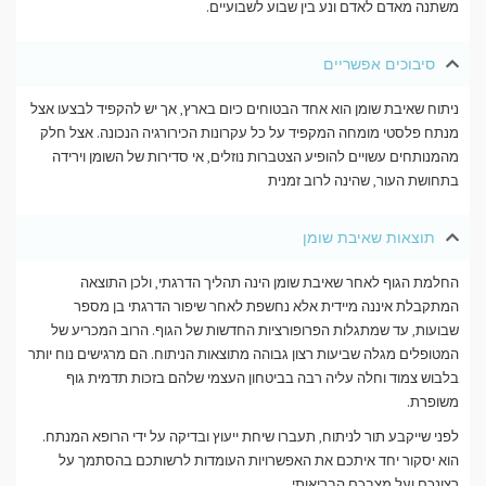
משתנה מאדם לאדם ונע בין שבוע לשבועיים.
סיבוכים אפשריים
ניתוח שאיבת שומן הוא אחד הבטוחים כיום בארץ, אך יש להקפיד לבצעו אצל
מנתח פלסטי מומחה המקפיד על כל עקרונות הכירורגיה הנכונה. אצל חלק
מהמנותחים עשויים להופיע הצטברות נוזלים, אי סדירות של השומן וירידה
בתחושת העור, שהינה לרוב זמנית
תוצאות שאיבת שומן
החלמת הגוף לאחר שאיבת שומן הינה תהליך הדרגתי, ולכן התוצאה
המתקבלת איננה מיידית אלא נחשפת לאחר שיפור הדרגתי בן מספר
שבועות, עד שמתגלות הפרופורציות החדשות של הגוף. הרוב המכריע של
המטופלים מגלה שביעות רצון גבוהה מתוצאות הניתוח. הם מרגישים נוח יותר
בלבוש צמוד וחלה עליה רבה בביטחון העצמי שלהם בזכות תדמית גוף
משופרת.
לפני שייקבע תור לניתוח, תעברו שיחת ייעוץ ובדיקה על ידי הרופא המנתח.
הוא יסקור יחד איתכם את האפשרויות העומדות לרשותכם בהסתמך על
רצונכם ועל מצבכם הבריאותי.