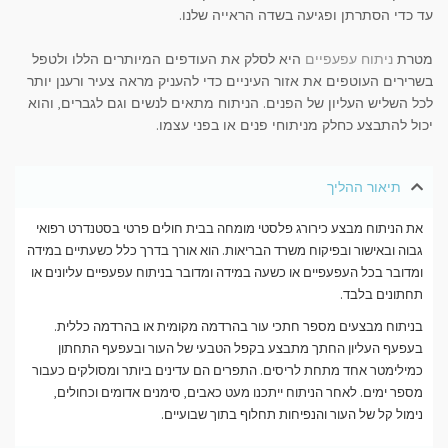
עד כדי הסתרתן ופגיעה בשדה הראייה שלנו.
מטרת
ניתוח עפעפיים
היא לסלק את העודפים המיותרים הללו ולטפל
בשרירים העוטפים את אזור העיניים כדי להעניק מראה צעיר ורענן יותר
לכל השליש העליון של הפנים. הניתוח מתאים לנשים וגם לגברים, והוא
יכול להתבצע כחלק מניתוחי פנים או בפני עצמו.
תיאור ההליך
את הניתוח מבצע כירורג פלסטי מומחה בבית חולים פרטי בסטנדרט רפואי
גבוה ובאישור ובפיקוח משרד הבריאות. הוא אורך בדרך כלל כשעתיים במידה
ומדובר בכל העפעפיים או כשעה במידה ומדובר בניתוח עפעפיים עליונים או
תחתונים בלבד.
בניתוח מבצעים מספר חתכי עור בהרדמה מקומית או בהרדמה כללית.
בעפעף העליון החתך מתבצע בקפל הטבעי של העור ובעפעף התחתון
כמילימטר אחד מתחת לריסים. התפרים הם עדינים ביותר ומסולקים כעבור
מספר ימים. לאחר הניתוח ייתכנו מעט כאבים, סימנים אדומים וכחולים,
נימול קל של העור והנפיחות תחלוף בתוך שבועיים.