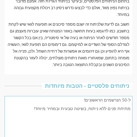
בתחום הניתוחים הפלסטיים, ובעיקר בניתוחי הגדלת חזה. אמנם מדובר
בניתוח נפוץ מאד, אולם כדי לבצעו נדרש ניסיון רב ויכולת מקצועית גבוהה
במיוחד.
חשוב גם לדעת שלניתוח זה ישנם מספר סיכונים או תופעות לוואי שיש לקחת
בחשבון. כמו לדוגמא בעיות תחושה באזור המנותח שאינן עוברות מעצמן גם
מספר חודשים לאחר הניתוח או בעיה של אי סימטריה, בין אם בכל הקשור
לגודלם הסופי של השדיים או למיקומם. גם דימומים הם תופעת לוואי, העשויה
אף היא להופיע וכן גם זיהומים או אפשרות של דחיית השתל. ולכן, פנייה אל
מומחה בתחום, שמאחוריו מאות ניתוחים מוצלחים, יכולה לעזור בהקטנת
הסיכונים השונים ובקבלת התוצאה הטובה ביותר.
ניתוחים פלסטיים - הטבות מיוחדות
ל-50 הנרשמים הראשונים!
מתיחת פנים ללא ניתוח, בשיטה טבעית ובמחיר מיוחד!