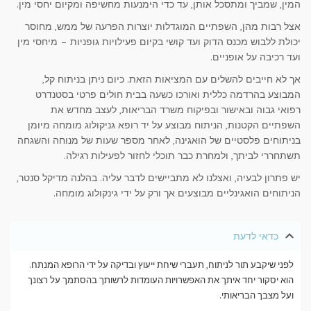
המין, שמביך ומתסכל אותן, עד כדי הימנעות מחשיפה ומקיום יחסי מין.
אצל רבות מהן, השפתיים המוגדלות יוצרות הפרעה של ממש, מחוסר
יכולת ללבוש מכנס הדוק ועד קושי בקיום פעילויות גופניות – מיחסי מין
ועד רכיבה על אופניים.
אך לא חייבים להשלים עם המציאות הזאת. כיום ניתן בניתוח קל,
המבוצע בהרדמה כללית ואורכו כשעה בבית חולים פרטי בסטנדרט
רפואי גבוה ובאישור ובפיקוח משרד הבריאות, לעצב מחדש את
השפתיים הקטנות, הניתוח מבוצע על יד רופא גניקולוג מומחה מיומן
בניתוחים פלסטיים של הואגינה, לאחר מספר שעות של מנוחה והשגחה
תשתחררי לביתך, ולמחרת כבר תוכלי לחזור לפעילות רגילה.
יש פתרון לבעיה, ואצלנו לא מתביישים לדבר עליה. בהלנה מדיקל סנטר,
הניתוחים הואגינליים מבוצעים אך ורק על ידי גינקולוג מומחה.
כדאי לדעת
לפני שיקבע תור לניתוח, תעברי שיחת ייעוץ ובדיקה על ידי הרופא המנתח.
הוא יסקור יחד איתך את האפשרויות העומדות לרשותך בהסתמך על רצונך
ועל מצבך הבריאותי.